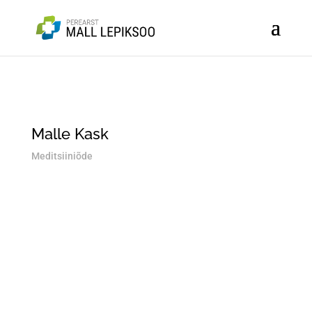
Skype
Malle Kask
Meditsiiniõde